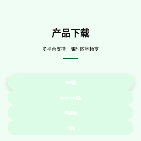
产品
下载
多平台支持，随时随地畅享
iOS版
Android版
电脑版
H5版